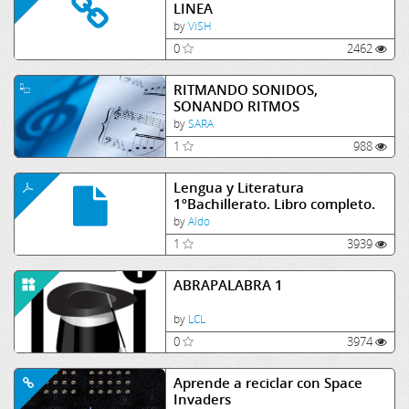
LINEA
by
ViSH
0
2462
RITMANDO SONIDOS,
SONANDO RITMOS
by
SARA
1
988
Lengua y Literatura
1ºBachillerato. Libro completo.
by
Aldo
1
3939
ABRAPALABRA 1
by
LCL
0
3974
Aprende a reciclar con Space
Invaders