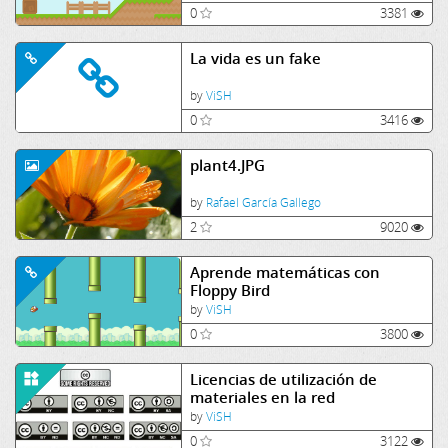
0
3381
La vida es un fake
by
ViSH
0
3416
plant4.JPG
by
Rafael García Gallego
2
9020
Aprende matemáticas con
Floppy Bird
by
ViSH
0
3800
Licencias de utilización de
materiales en la red
by
ViSH
0
3122