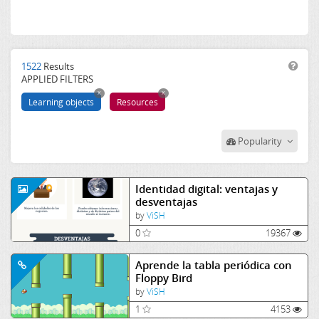
More than 14 years
Office documents
UsoSeguroTIC
Others
Videos
Tecnología
Flash Objects
MareaVerde
Pictures
secundaria
1522
Results
APPLIED FILTERS
Literatura
x
x
literatura
Learning objects
Resources
bachillerato
Reciclaje
Popularity
desventajas
Identidad digital: ventajas y
desventajas
by
ViSH
0
19367
Aprende la tabla periódica con
Floppy Bird
by
ViSH
1
4153