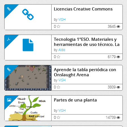
Licencias Creative Commons
by
ViSH
0
3645
Tecnologia 1ºESO. Materiales y
herramientas de uso técnico. La
madera y los metales.
by
Aldo
0
6179
Aprende la tabla periódica con
Onslaught Arena
by
ViSH
0
3809
Partes de una planta
by
ViSH
0
14739