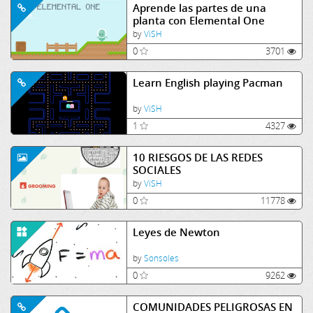
Aprende las partes de una
planta con Elemental One
by
ViSH
0
3701
Learn English playing Pacman
by
ViSH
1
4327
10 RIESGOS DE LAS REDES
SOCIALES
by
ViSH
0
11778
Leyes de Newton
by
Sonsoles
0
9262
COMUNIDADES PELIGROSAS EN