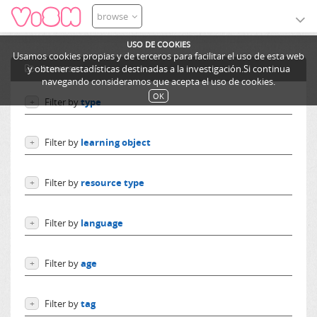
browse
USO DE COOKIES
Usamos cookies propias y de terceros para facilitar el uso de esta web
browse
y obtener estadísticas destinadas a la investigación.Si continua
navegando consideramos que acepta el uso de cookies.
OK
Filter by
type
+
Users
Filter by
learning object
+
Learning objects
Courses
Excursions
Filter by
resource type
+
Ediphy Documents
Resources
Web Applications
Categories
Filter by
language
+
SCORM Packages
Lessons
IMS Content Packages
Language independent
Links
Filter by
age
+
German
Embeds
English
From 0 to 10 years
Audios
Spanish
Filter by
tag
+
From 10 to 14 years
ZIP files
French