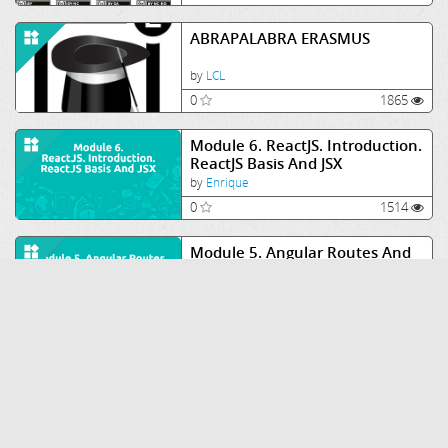
ABRAPALABRA ERASMUS
by
LCL
0
1865
Module 6. ReactJS. Introduction.
ReactJS Basis And JSX
by
Enrique
0
1514
Module 5. Angular Routes And
Backend Services
by
Enrique
0
1494
Adivina la provincia
by
Sonsoles
1
1437