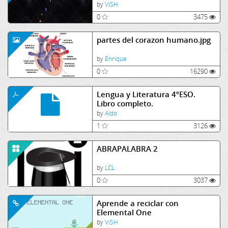
by
ViSH
0
3475
partes del corazon humano.jpg
by
Enrique
0
16290
Lengua y Literatura 4ºESO.
Libro completo.
by
Aldo
1
3126
ABRAPALABRA 2
by
LCL
0
3037
Aprende a reciclar con
Elemental One
by
ViSH